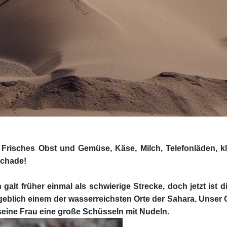
ibt: Frisches Obst und Gemüse, Käse, Milch, Telefonläden,
schade!
lt früher einmal als schwierige Strecke, doch jetzt ist d
 angeblich einem der wasserreichsten Orte der Sahara. Unser
s seine Frau eine große Schüsseln mit Nudeln.