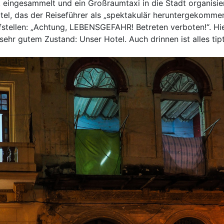
eingesammelt und ein Großraumtaxi in die Stadt organisier
ertel, das der Reiseführer als „spektakulär heruntergekomme
stellen: „Achtung, LEBENSGEFAHR! Betreten verboten!“. Hi
 sehr gutem Zustand: Unser Hotel. Auch drinnen ist alles tipt