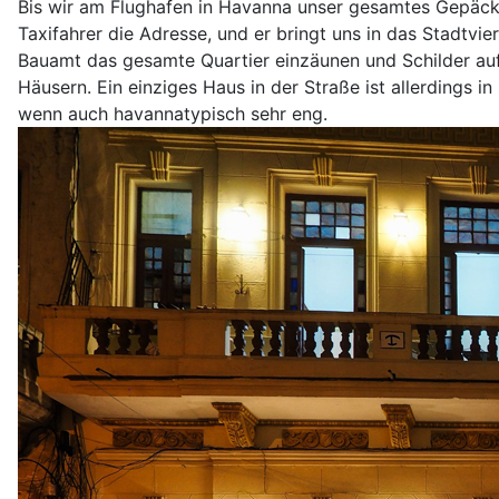
Bis wir am Flughafen in Havanna unser gesamtes Gepäck 
Taxifahrer die Adresse, und er bringt uns in das Stadtvi
Bauamt das gesamte Quartier einzäunen und Schilder auf
Häusern. Ein einziges Haus in der Straße ist allerdings in
wenn auch havannatypisch sehr eng.