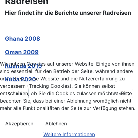
Radreisen
Hier findet ihr die Berichte unserer Radreisen
Ghana 2008
Oman 2009
Wir nutzen Cookies auf unserer Website. Einige von ihnen
Ruanda 2013
sind essenziell für den Betrieb der Seite, während andere
uns helfen, diese Website und die Nutzererfahrung zu
Kuba 2020
verbessern (Tracking Cookies). Sie können selbst
entscheiden, ob Sie die Cookies zulassen möchten. Bitte
Vorheriger Beitrag: Kuba 2020
Nächster Be
Zurück
Weiter
beachten Sie, dass bei einer Ablehnung womöglich nicht
mehr alle Funktionalitäten der Seite zur Verfügung stehen.
Akzeptieren
Ablehnen
Weitere Informationen